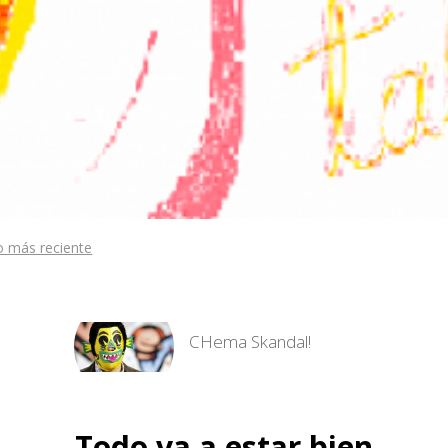
o más reciente
CHema Skandal!
Todo va a estar bien