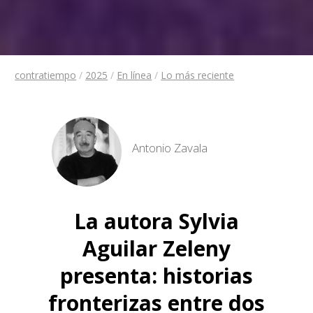
contratiempo
/
2025
/
En línea
/
Lo más reciente
Antonio Zavala
La autora Sylvia
Aguilar Zeleny
presenta: historias
fronterizas entre dos