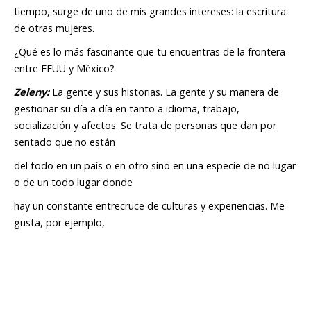
tiempo, surge de uno de mis grandes intereses: la escritura
de otras mujeres.
¿Qué es lo más fascinante que tu encuentras de la frontera
entre EEUU y México?
Zeleny
:
La gente y sus historias. La gente y su manera de
gestionar su día a día en tanto a idioma, trabajo,
socialización y afectos. Se trata de personas que dan por
sentado que no están
del todo en un país o en otro sino en una especie de no lugar
o de un todo lugar donde
hay un constante entrecruce de culturas y experiencias. Me
gusta, por ejemplo,
escuchar en la calle cómo se salpimenta una conversación en
inglés con palabras en
español, o al revés, sin importar el origen de la persona.
Y por otro lado, cómo la aridez del desierto se traduce en la