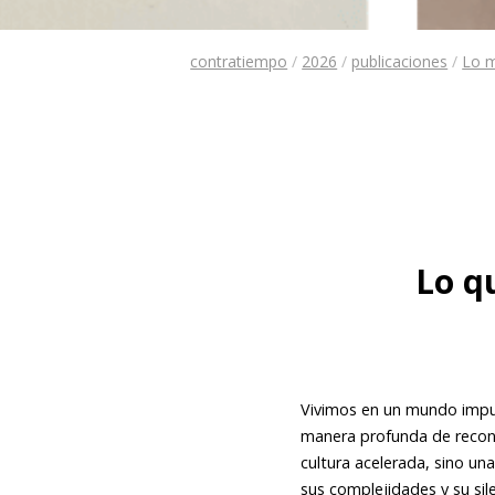
contratiempo
/
2026
/
publicaciones
/
Lo m
Lo q
Vivimos en un mundo impuls
manera profunda de recone
cultura acelerada, sino un
sus complejidades y su sil