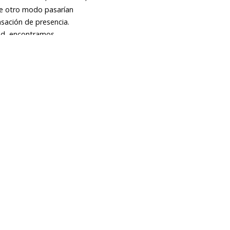
de otro modo pasarían
nsación de presencia.
ud, encontramos
creativos.
ctica explora relaciones
vestiga las conexiones
de abeja y materiales