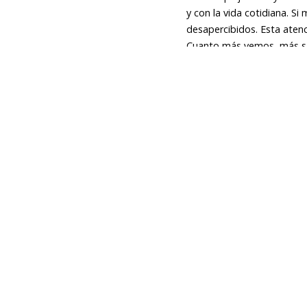
y con la vida cotidiana. 
desapercibidos. Esta atenc
Cuanto más vemos, más s
significado, comprensión 
Sofía Fernández.
Es una 
entre materialidad, memori
ocultas entre procesos orgá
encontrados para crear nar