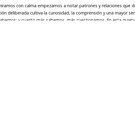
Si miramos con calma empezamos a notar patrones y relaciones que 
ión deliberada cultiva la curiosidad, la comprensión y una mayor se
abemos; y cuanto más sabemos, más cuestionamos. En esta quiet
y una relación renovada con lo que nos rodea; expandiendo caminos 
artista y educadora interdisciplinaria de la Ciudad de México. Su prá
a y territorio. Combina técnicas tradicionales y contemporáneas, in
nicos e industriales, trabajando con fibras, tintes naturales, cera 
rativas táctiles de transformación.
SUSCRÍBETE A NUESTRA LISTA DE CORREOS
EMAIL