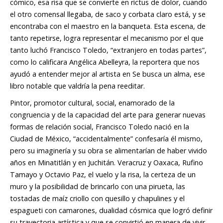
cómico, esa risa que se convierte en rictus de dolor, cuando
el otro comensal llegaba, de saco y corbata claro está, y se
encontraba con el maestro en la banqueta. Esta escena, de
tanto repetirse, logra representar el mecanismo por el que
tanto luchó Francisco Toledo, “extranjero en todas partes”,
como lo calificara Angélica Abelleyra, la reportera que nos
ayudó a entender mejor al artista en Se busca un alma, ese
libro notable que valdría la pena reeditar.
Pintor, promotor cultural, social, enamorado de la
congruencia y de la capacidad del arte para generar nuevas
formas de relación social, Francisco Toledo nació en la
Ciudad de México, “accidentalmente” confesaría él mismo,
pero su imaginería y su obra se alimentarían de haber vivido
años en Minatitlán y en Juchitán. Veracruz y Oaxaca, Rufino
Tamayo y Octavio Paz, el vuelo y la risa, la certeza de un
muro y la posibilidad de brincarlo con una pirueta, las
tostadas de maíz criollo con quesillo y chapulines y el
espagueti con camarones, dualidad cósmica que logró definir
su trayectoria artística y que se convirtió en manera de vivir.