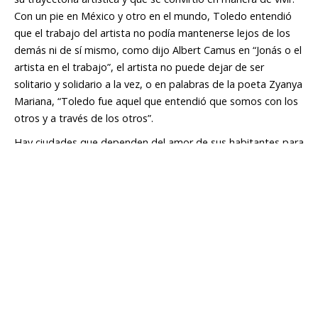
Con un pie en México y otro en el mundo, Toledo entendió
que el trabajo del artista no podía mantenerse lejos de los
demás ni de sí mismo, como dijo Albert Camus en “Jonás o el
artista en el trabajo”, el artista no puede dejar de ser
solitario y solidario a la vez, o en palabras de la poeta Zyanya
Mariana, “Toledo fue aquel que entendió que somos con los
otros y a través de los otros”.
Hay ciudades que dependen del amor de sus habitantes para
no perderse. El problema no es que el desarrollo citadino se
nos vaya de las manos, sino del corazón. Así como Zacatecas
tuvo el fervor enamorado de Federico Sescosse, Oaxaca
contó con la pasión de Alfredo Harp y de Francisco Toledo.
La recuperación de espacios públicos para la gente es parte
de la obra notable del pintor y tenemos la obligación de
mantenerlos así. Su muerte no puede significar la
preocupación por el abandono de esos espacios, debe
recordarnos que cuidar la casa debe ser el mecanismo para
promover la permanencia y la comunicación de las personas.