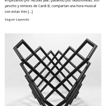
empezando por Nicolás Jaar, pasando por radionovelas, son
jarocho y remixes de Cardi B, compartan una hora musical
con estas tres […]
Seguir Leyendo