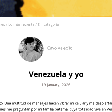
ones
/
Lo más reciente
/
Sin categoría
Cavo Valecillo
Venezuela y yo
19 January, 2026
26. Una multitud de mensajes hacen vibrar mi celular y me despiert
es me preguntan por mi familia paterna, cuya totalidad vive en Ven