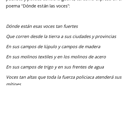
poema “Dónde están las voces”
:
Dónde están esas voces tan fuertes
Que corren desde la tierra a sus ciudades y provincias
En sus campos de lúpulo y campos de madera
En sus molinos textiles y en los molinos de acero
En sus campos de trigo y en sus frentes de agua
Voces tan altas que toda la fuerza policiaca atenderá sus
mítines.
Durante la terrible persecución contra la izquierda, en los
años cincuenta, los
wobblies
fueron marginados. Este fue el
tiempo en el que se arremetió contra el partido comunista
de EE.UU., persecución que se extendió hasta Hollywood
donde actores de la talla de Charles Chaplin fueron proscritos