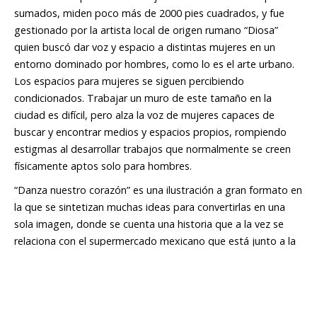
sumados, miden poco más de 2000 pies cuadrados, y fue
gestionado por la artista local de origen rumano “Diosa”
quien buscó dar voz y espacio a distintas mujeres en un
entorno dominado por hombres, como lo es el arte urbano.
Los espacios para mujeres se siguen percibiendo
condicionados. Trabajar un muro de este tamaño en la
ciudad es difícil, pero alza la voz de mujeres capaces de
buscar y encontrar medios y espacios propios, rompiendo
estigmas al desarrollar trabajos que normalmente se creen
físicamente aptos solo para hombres.
“Danza nuestro corazón” es una ilustración a gran formato en
la que se sintetizan muchas ideas para convertirlas en una
sola imagen, donde se cuenta una historia que a la vez se
relaciona con el supermercado mexicano que está junto a la
estación de metro Pulaski, y que es donde se encuentra el
mural.
Para mí, fue un proyecto de mucha nostalgia, una
oportunidad para poder pintar temas que me gustan y