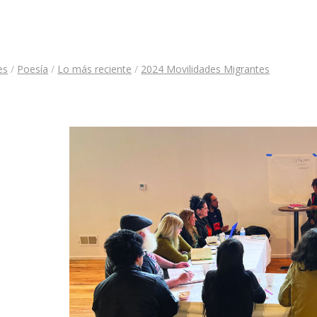
es
/
Poesía
/
Lo más reciente
/
2024 Movilidades Migrantes