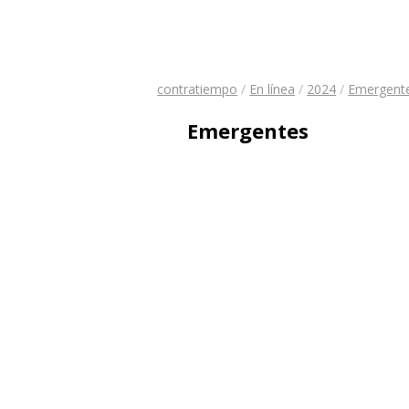
contratiempo
/
En línea
/
2024
/
Emergent
Emergentes